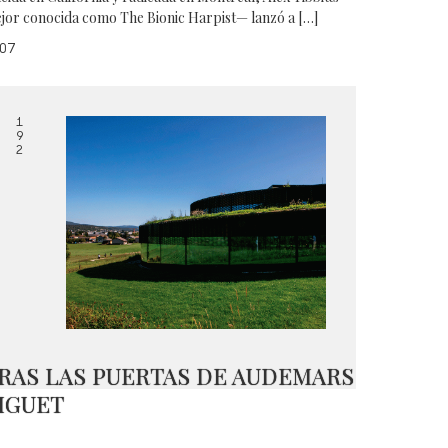
jor conocida como The Bionic Harpist— lanzó a […]
07
1
9
2
RAS LAS PUERTAS DE AUDEMARS
IGUET