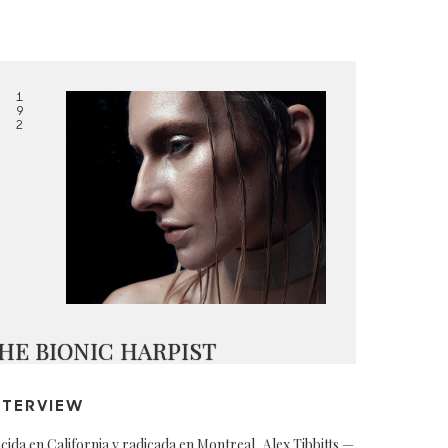
1
9
2
HE BIONIC HARPIST
NTERVIEW
cida en California y radicada en Montreal, Alex Tibbitts —