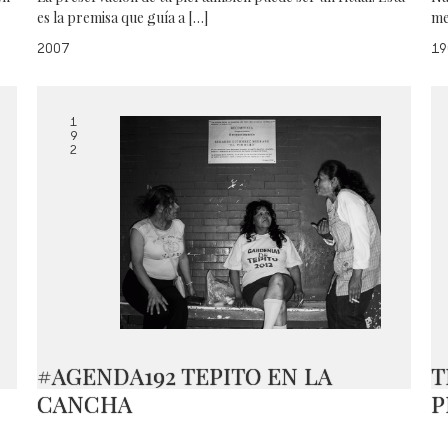
es la premisa que guía a […]
me
2007
19
1
9
2
#AGENDA192 TEPITO EN LA
T
CANCHA
P