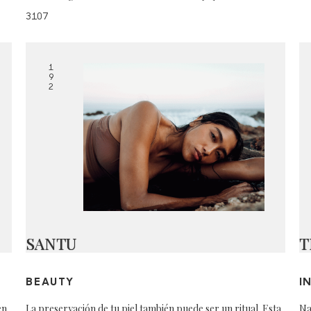
3107
1
9
2
SANTU
T
BEAUTY
I
en
La preservación de tu piel también puede ser un ritual. Esta
Na