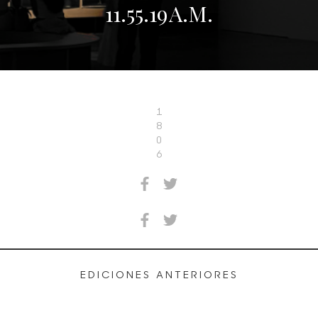
11.55.19 A.M.
1
8
0
6
EDICIONES ANTERIORES