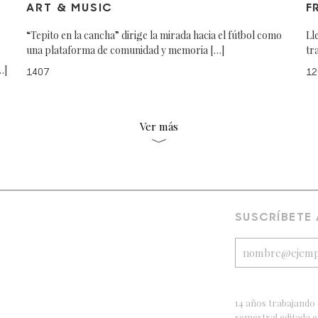
ART & MUSIC
F
“Tepito en la cancha” dirige la mirada hacia el fútbol como
Ll
una plataforma de comunidad y memoria […]
tr
…]
1407
12
Ver más
SUSCRÍBETE
14 años trabajando 
semestral editada 