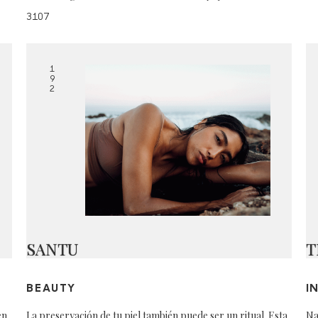
3107
1
9
2
SANTU
T
BEAUTY
I
en
La preservación de tu piel también puede ser un ritual. Esta
Na