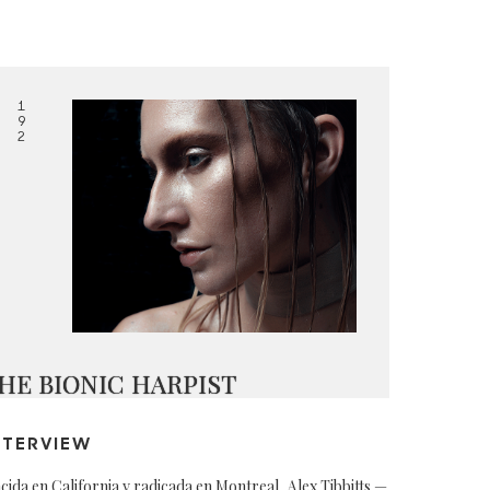
1
9
2
HE BIONIC HARPIST
NTERVIEW
cida en California y radicada en Montreal, Alex Tibbitts —