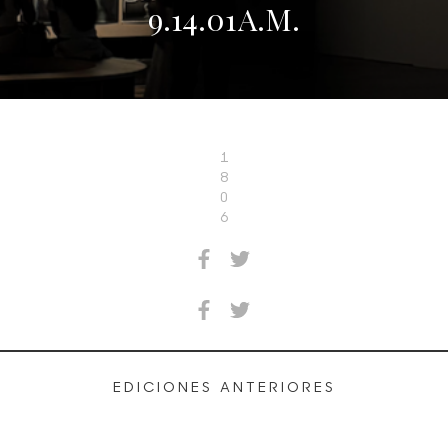
9.14.01 A.M.
1
8
0
6
EDICIONES ANTERIORES