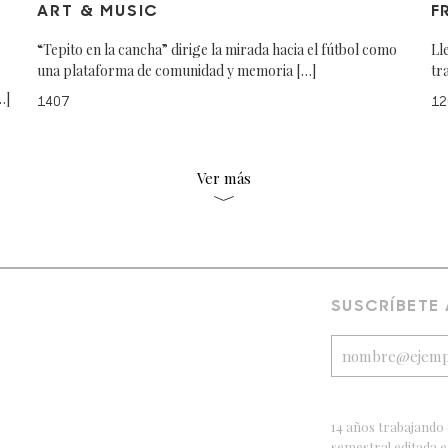
ART & MUSIC
F
“Tepito en la cancha” dirige la mirada hacia el fútbol como
Ll
una plataforma de comunidad y memoria […]
tr
…]
1407
12
Ver más
SUSCRÍBETE
14 años trabajando 
semestral editada 