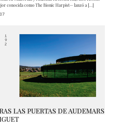
jor conocida como The Bionic Harpist— lanzó a […]
07
1
9
2
RAS LAS PUERTAS DE AUDEMARS
IGUET