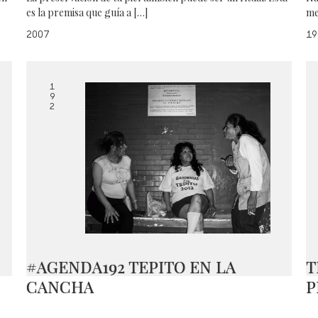
es la premisa que guía a […]
me
2007
19
1
9
2
#AGENDA192 TEPITO EN LA
T
CANCHA
P