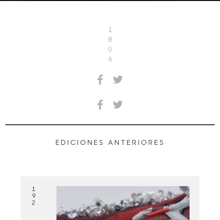
1
8
0
6
EDICIONES ANTERIORES
1
9
2