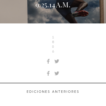
9.25.14 A.M.
1
8
0
6
EDICIONES ANTERIORES