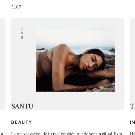
3107
1
9
2
SANTU
T
BEAUTY
I
en
La preservación de tu piel también puede ser un ritual. Esta
Na