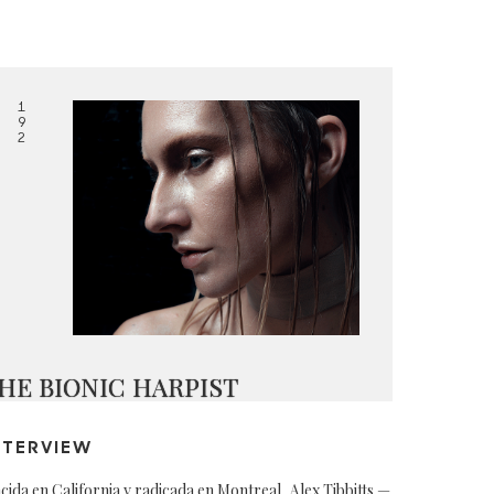
1
9
2
HE BIONIC HARPIST
NTERVIEW
cida en California y radicada en Montreal, Alex Tibbitts —