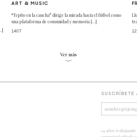
ART & MUSIC
F
“Tepito en la cancha” dirige la mirada hacia el fútbol como
Ll
una plataforma de comunidad y memoria […]
tr
…]
1407
12
Ver más
SUSCRÍBETE
14 años trabajando 
semestral editada 