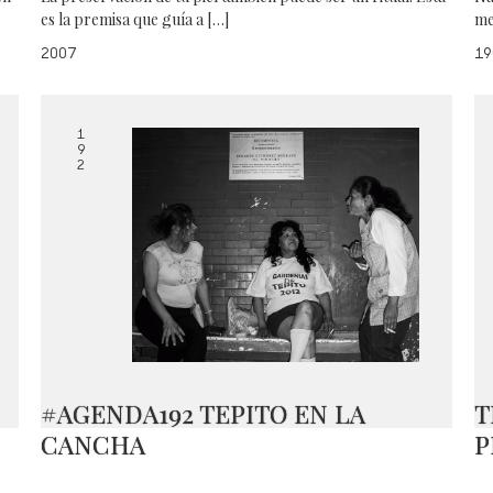
es la premisa que guía a […]
me
2007
19
1
9
2
#AGENDA192 TEPITO EN LA
T
CANCHA
P