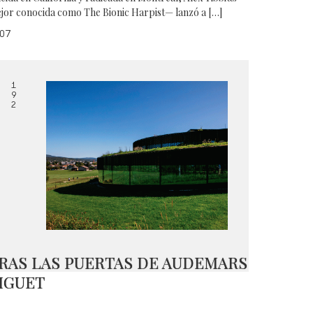
jor conocida como The Bionic Harpist— lanzó a […]
07
1
9
2
RAS LAS PUERTAS DE AUDEMARS
IGUET