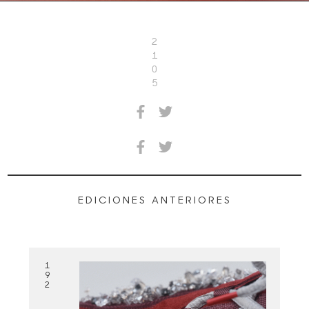
2
1
0
5
EDICIONES ANTERIORES
1
9
2