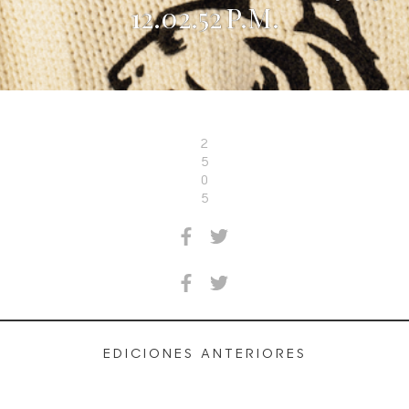
12.02.52 P.M.
2
5
0
5
EDICIONES ANTERIORES