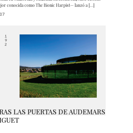
jor conocida como The Bionic Harpist— lanzó a […]
07
1
9
2
RAS LAS PUERTAS DE AUDEMARS
IGUET