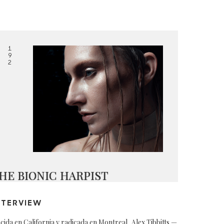
1
9
2
HE BIONIC HARPIST
NTERVIEW
cida en California y radicada en Montreal, Alex Tibbitts —