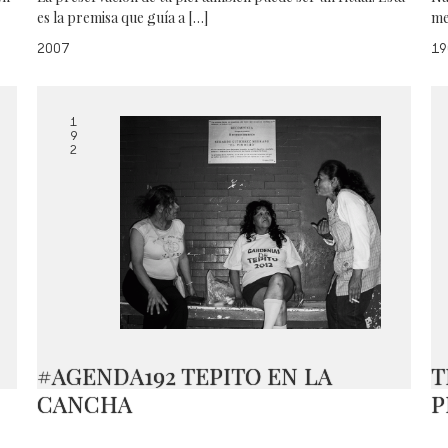
es la premisa que guía a […]
me
2007
19
1
9
2
#AGENDA192 TEPITO EN LA
T
CANCHA
P