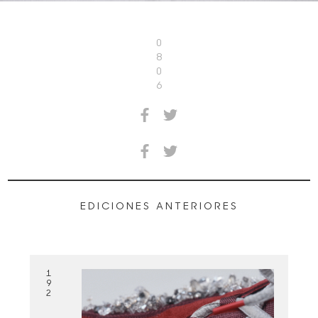
0
8
0
6
EDICIONES ANTERIORES
1
9
2