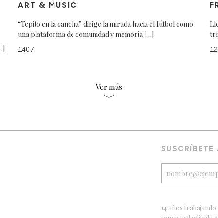
ART & MUSIC
F
“Tepito en la cancha” dirige la mirada hacia el fútbol como
Ll
una plataforma de comunidad y memoria […]
tr
…]
1407
12
Ver más
SUSCRÍBETE
14 años trabajando 
semestral editada 