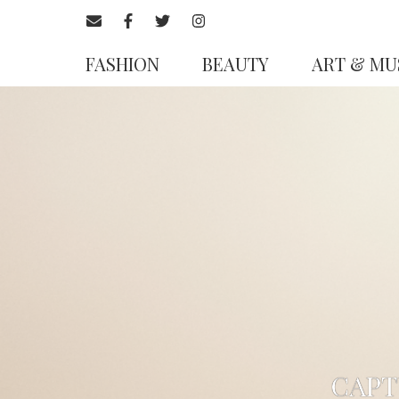
FASHION
BEAUTY
ART & MU
CAPT