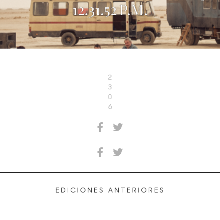
12.31.52 P.M.
2
3
0
6
EDICIONES ANTERIORES