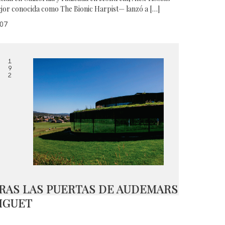
jor conocida como The Bionic Harpist— lanzó a […]
07
1
9
2
RAS LAS PUERTAS DE AUDEMARS
IGUET