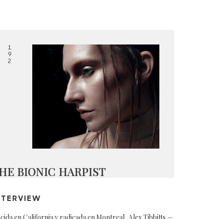
1
9
2
HE BIONIC HARPIST
NTERVIEW
cida en California y radicada en Montreal, Alex Tibbitts —