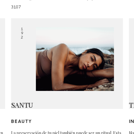
3107
1
9
2
SANTU
T
BEAUTY
I
en
La preservación de tu piel también puede ser un ritual. Esta
Na