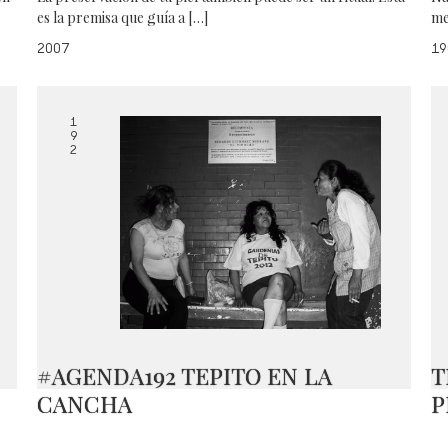
es la premisa que guía a […]
me
2007
19
1
9
2
#AGENDA192 TEPITO EN LA
T
CANCHA
P