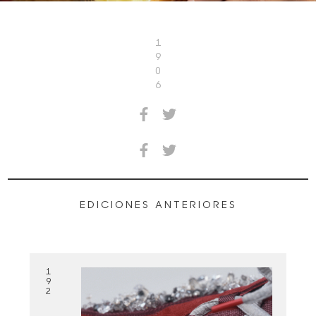
1
9
0
6
EDICIONES ANTERIORES
1
9
2