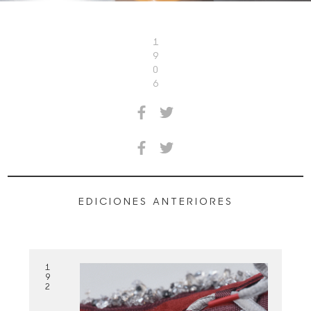
1
9
0
6
EDICIONES ANTERIORES
1
9
2