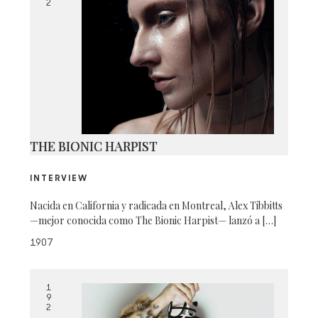
192 MIX @ DANIEL PATLÁN
2
THE BIONIC HARPIST
INTERVIEW
Nacida en California y radicada en Montreal, Alex Tibbitts
—mejor conocida como The Bionic Harpist— lanzó a […]
1907
1
9
2