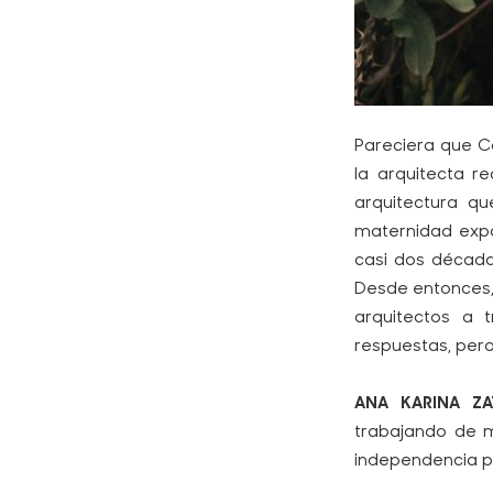
Pareciera que Ca
la arquitecta r
arquitectura q
maternidad expan
casi dos década
Desde entonces, 
arquitectos a 
respuestas, pero
ANA KARINA ZAT
trabajando de m
independencia pro