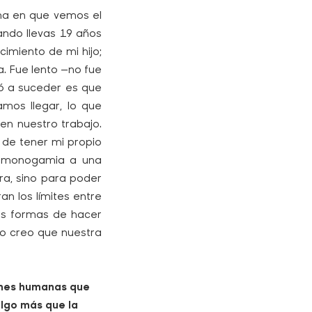
rma en que vemos el
ando llevas 19 años
imiento de mi hijo;
. Fue lento —no fue
ó a suceder es que
amos llegar, lo que
en nuestro trabajo.
 de tener mi propio
una monogamia a una
ra, sino para poder
 los límites entre
 las formas de hacer
no creo que nuestra
ones humanas que
lgo más que la