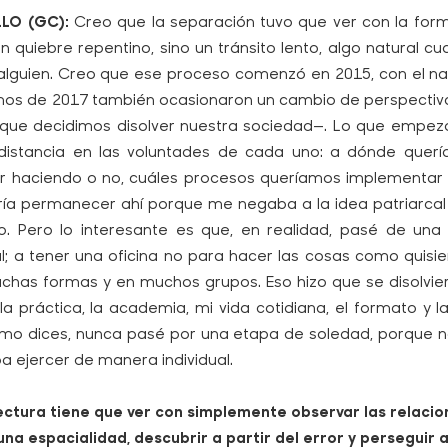
LLO (GC):
Creo que la separación tuvo que ver con la fo
 quiebre repentino, sino un tránsito lento, algo natural cu
lguien. Creo que ese proceso comenzó en 2015, con el nac
smos de 2017 también ocasionaron un cambio de perspectiva
 que decidimos disolver nuestra sociedad—. Lo que empez
distancia en las voluntades de cada uno: a dónde querí
r haciendo o no, cuáles procesos queríamos implementar 
ría permanecer ahí porque me negaba a la idea patriarcal
irlo. Pero lo interesante es que, en realidad, pasé de 
l; a tener una oficina no para hacer las cosas como quisie
has formas y en muchos grupos. Eso hizo que se disolvieran
n, la práctica, la academia, mi vida cotidiana, el formato y
omo dices, nunca pasé por una etapa de soledad, porque 
ba ejercer de manera individual.
ectura tiene que ver con simplemente observar las relaci
na espacialidad, descubrir a partir del error y perseguir a