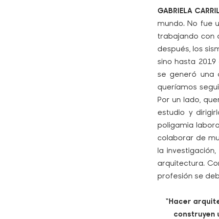
GABRIELA CARRI
mundo. No fue un
trabajando con a
después, los si
sino hasta 2019
se generó una 
queríamos segui
Por un lado, que
estudio y dirig
poligamia labora
colaborar de muc
la investigació
arquitectura. C
profesión se de
“Hacer arquit
construyen u