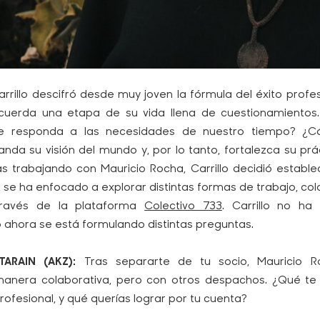
rrillo descifró desde muy joven la fórmula del éxito profe
ecuerda una etapa de su vida llena de cuestionamientos
ue responda a las necesidades de nuestro tiempo? ¿Co
da su visión del mundo y, por lo tanto, fortalezca su prá
s trabajando con Mauricio Rocha, Carrillo decidió establec
se ha enfocado a explorar distintas formas de trabajo, co
través de la plataforma
Colectivo 733
. Carrillo no h
 ahora se está formulando distintas preguntas.
ARAIN (AKZ):
Tras separarte de tu socio, Mauricio R
anera colaborativa, pero con otros despachos. ¿Qué te 
fesional, y qué querías lograr por tu cuenta?