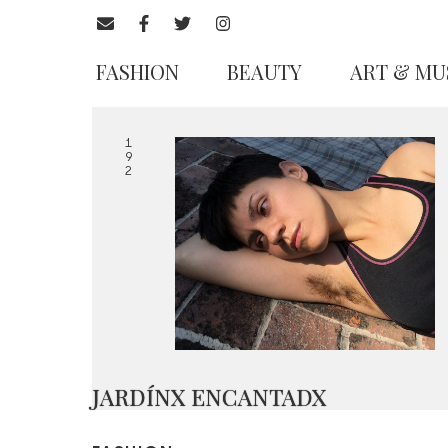
FASHION
BEAUTY
ART & MU
1
9
2
JARDÍNX ENCANTADX