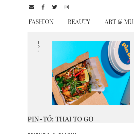
FASHION
BEAUTY
ART & MU
1
9
2
PIN-TÓ: THAI TO GO