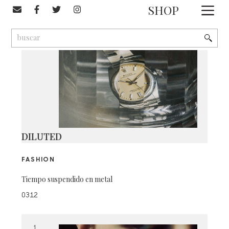
#rolex
SHOP
1
9
2
DILUTED
FASHION
Tiempo suspendido en metal
0312
1