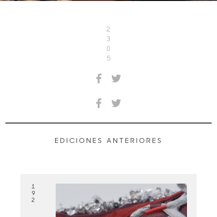
2
3
0
5
EDICIONES ANTERIORES
1
9
2