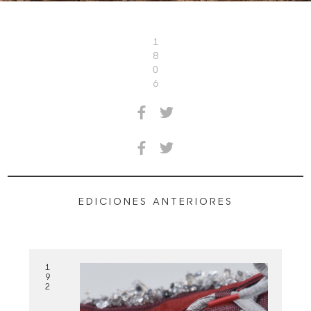
1
8
0
6
EDICIONES ANTERIORES
1
9
2