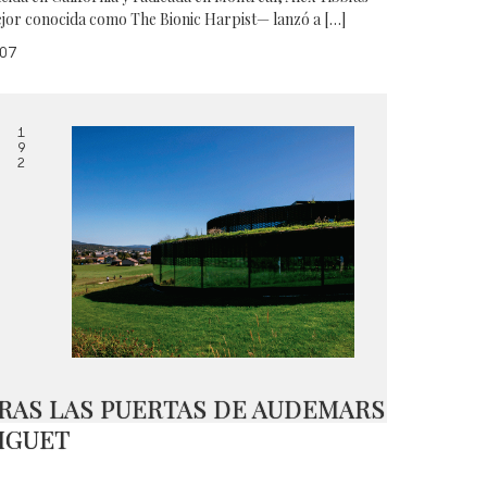
jor conocida como The Bionic Harpist— lanzó a […]
07
1
9
2
RAS LAS PUERTAS DE AUDEMARS
IGUET