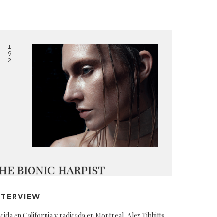
1
9
2
HE BIONIC HARPIST
NTERVIEW
cida en California y radicada en Montreal, Alex Tibbitts —