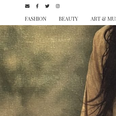
FASHION
BEAUTY
ART & MU