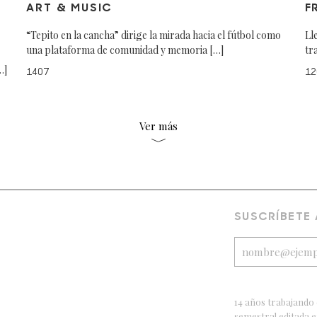
ART & MUSIC
F
“Tepito en la cancha” dirige la mirada hacia el fútbol como
Ll
una plataforma de comunidad y memoria […]
tr
…]
1407
12
Ver más
SUSCRÍBETE
14 años trabajando 
semestral editada 