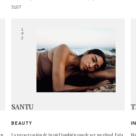
3107
1
9
2
SANTU
T
BEAUTY
I
en
La preservación de tu piel también puede ser un ritual. Esta
Na