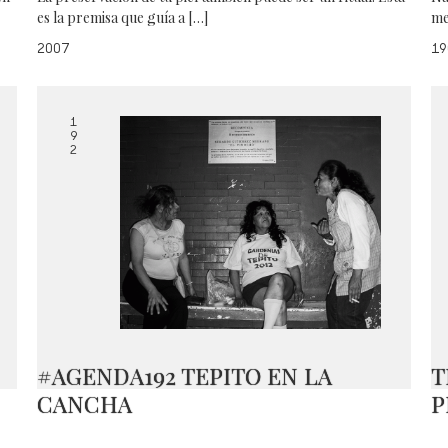
es la premisa que guía a […]
me
2007
19
1
9
2
#AGENDA192 TEPITO EN LA
T
CANCHA
P