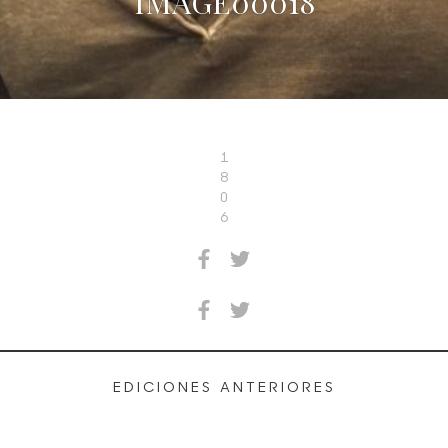
IMAGE00018
1
8
0
6
EDICIONES ANTERIORES