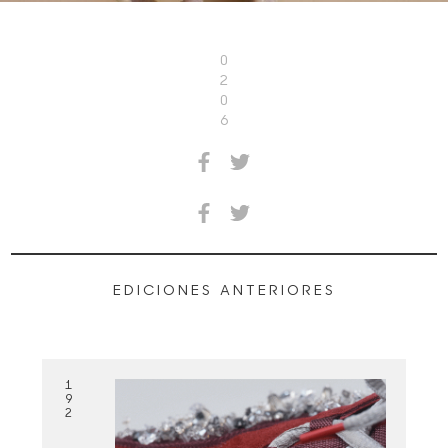
0
2
0
6
EDICIONES ANTERIORES
1
9
2