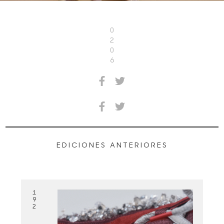
0
2
0
6
EDICIONES ANTERIORES
1
9
2