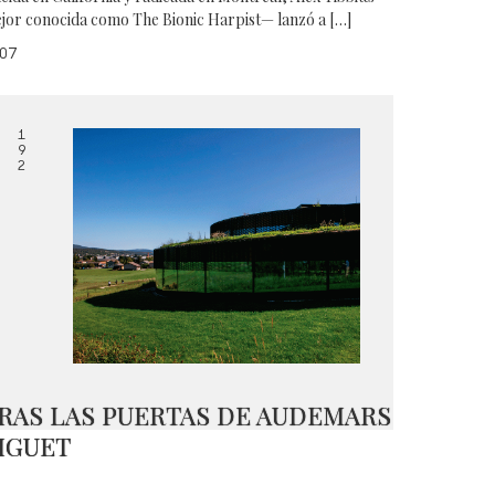
jor conocida como The Bionic Harpist— lanzó a […]
07
1
9
2
RAS LAS PUERTAS DE AUDEMARS
IGUET