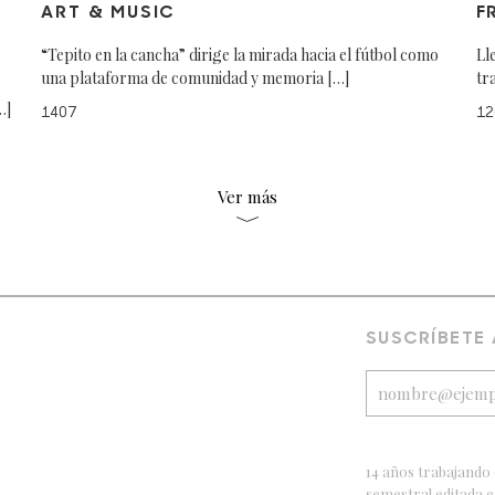
ART & MUSIC
F
“Tepito en la cancha” dirige la mirada hacia el fútbol como
Ll
una plataforma de comunidad y memoria […]
tr
…]
1407
12
Ver más
SUSCRÍBETE
14 años trabajando 
semestral editada 