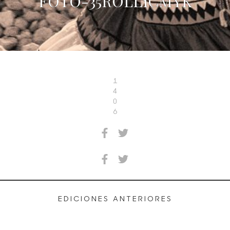
FOTO-35ROLL1CMYK
1
4
0
6
EDICIONES ANTERIORES