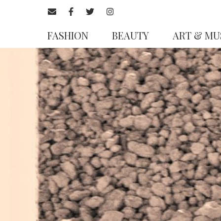
FASHION
BEAUTY
ART & MU