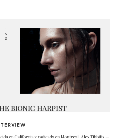
1
9
2
HE BIONIC HARPIST
NTERVIEW
cida en California y radicada en Montreal, Alex Tibbitts —