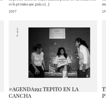
es la premisa que guía a […]
me
2007
19
1
9
2
#AGENDA192 TEPITO EN LA
T
CANCHA
P