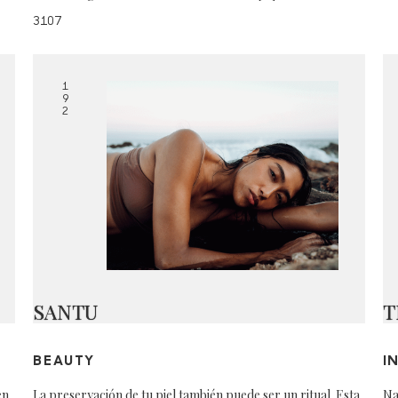
3107
1
9
2
SANTU
T
BEAUTY
I
en
La preservación de tu piel también puede ser un ritual. Esta
Na