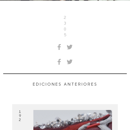
2
3
0
5
EDICIONES ANTERIORES
1
9
2