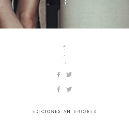
3
2
3
0
5
EDICIONES ANTERIORES