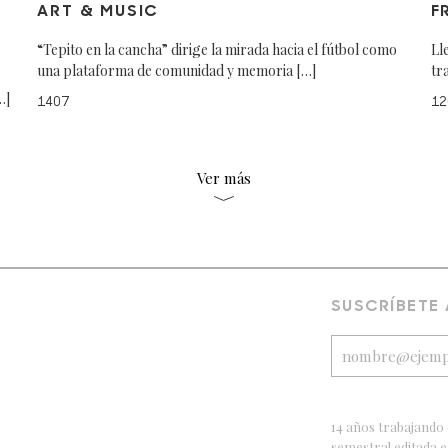
ART & MUSIC
F
“Tepito en la cancha” dirige la mirada hacia el fútbol como
Ll
una plataforma de comunidad y memoria […]
tr
…]
1407
12
Ver más
SUSCRÍBETE
14 años trabajando 
semestral editada 