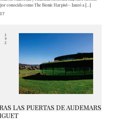
jor conocida como The Bionic Harpist— lanzó a […]
07
1
9
2
RAS LAS PUERTAS DE AUDEMARS
IGUET