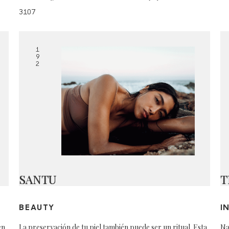
3107
1
9
2
SANTU
T
BEAUTY
I
en
La preservación de tu piel también puede ser un ritual. Esta
Na