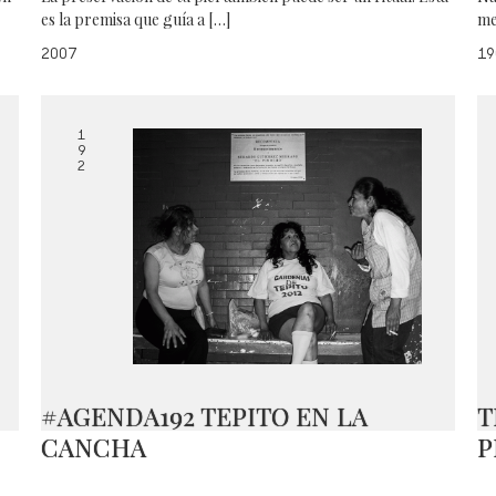
es la premisa que guía a […]
me
2007
19
1
9
2
#AGENDA192 TEPITO EN LA
T
CANCHA
P