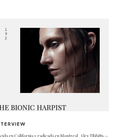
1
9
2
HE BIONIC HARPIST
NTERVIEW
cida en California y radicada en Montreal, Alex Tibbitts —