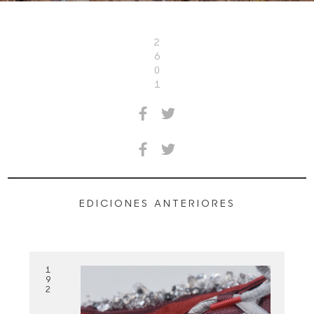
2
6
0
1
EDICIONES ANTERIORES
1
9
2