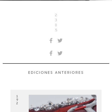
2
3
0
5
EDICIONES ANTERIORES
1
9
2