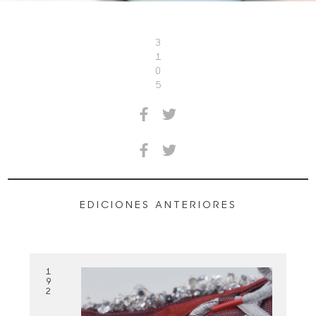
3
1
0
5
EDICIONES ANTERIORES
1
9
2