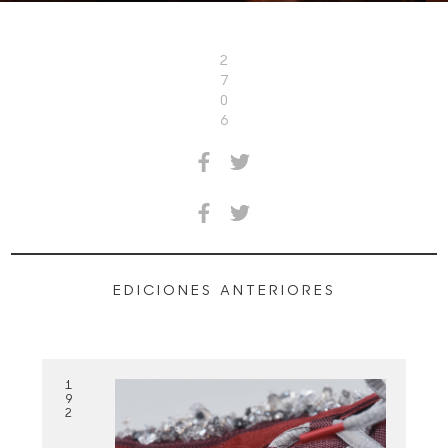
2
7
0
6
EDICIONES ANTERIORES
1
9
2