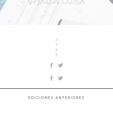
9V3A2429 COPIA
2
7
0
5
EDICIONES ANTERIORES