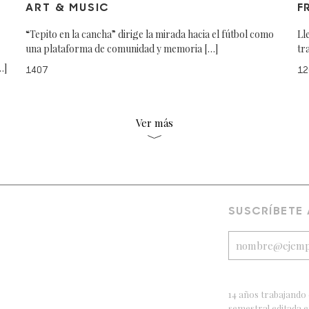
ART & MUSIC
F
“Tepito en la cancha” dirige la mirada hacia el fútbol como
Ll
una plataforma de comunidad y memoria […]
tr
…]
1407
12
Ver más
SUSCRÍBETE
14 años trabajando 
semestral editada 