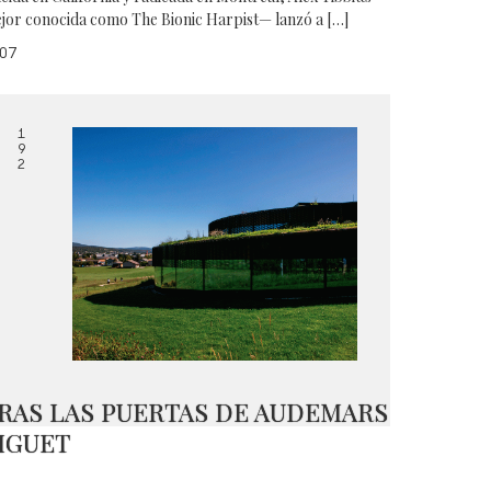
jor conocida como The Bionic Harpist— lanzó a […]
07
1
9
2
RAS LAS PUERTAS DE AUDEMARS
IGUET