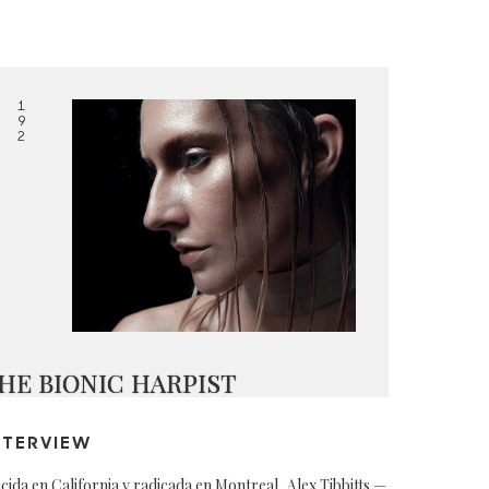
1
9
2
HE BIONIC HARPIST
NTERVIEW
cida en California y radicada en Montreal, Alex Tibbitts —