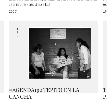
es la premisa que guía a […]
me
2007
19
1
9
2
#AGENDA192 TEPITO EN LA
T
CANCHA
P