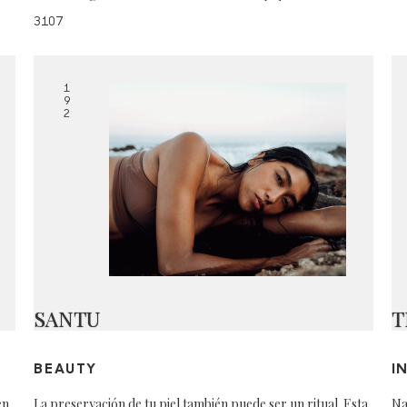
3107
1
9
2
SANTU
T
BEAUTY
I
en
La preservación de tu piel también puede ser un ritual. Esta
Na