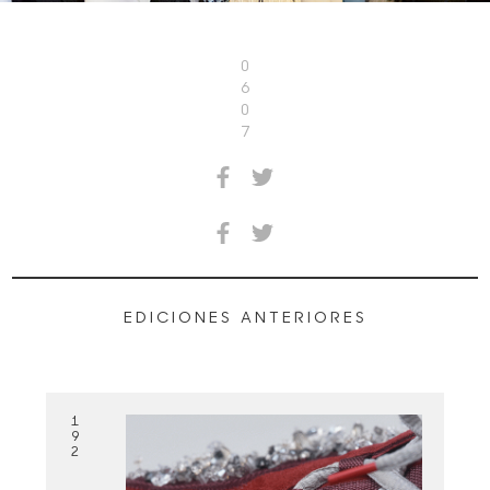
0
6
0
7
EDICIONES ANTERIORES
1
9
2