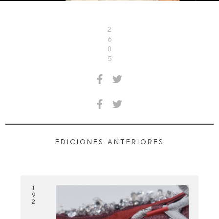
2
6
0
5
EDICIONES ANTERIORES
1
9
2