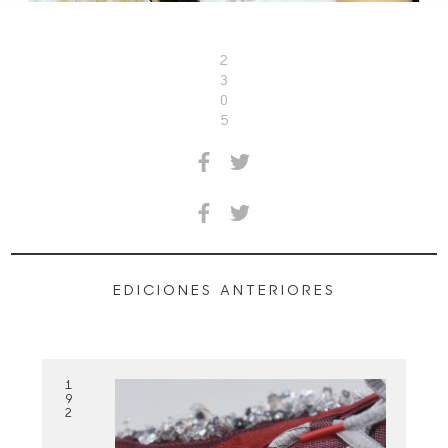
2
3
0
5
EDICIONES ANTERIORES
1
9
2