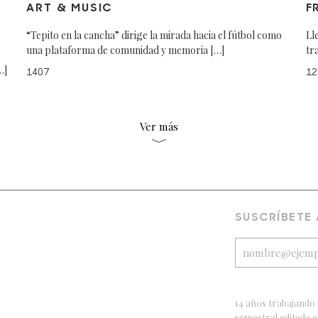
ART & MUSIC
F
“Tepito en la cancha” dirige la mirada hacia el fútbol como
Ll
una plataforma de comunidad y memoria […]
tr
…]
1407
12
Ver más
SUSCRÍBETE
14 años trabajando 
semestral editada 