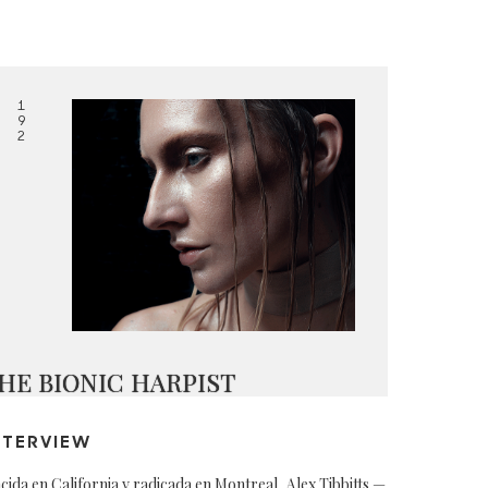
1
9
2
HE BIONIC HARPIST
NTERVIEW
cida en California y radicada en Montreal, Alex Tibbitts —