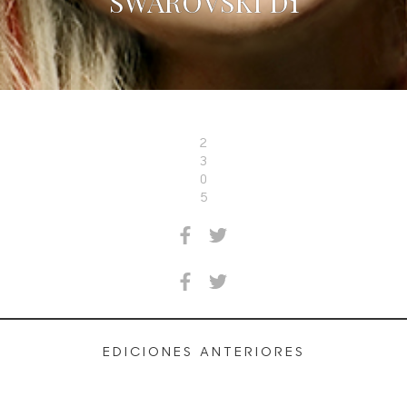
SWAROVSKI D1
2
3
0
5
EDICIONES ANTERIORES