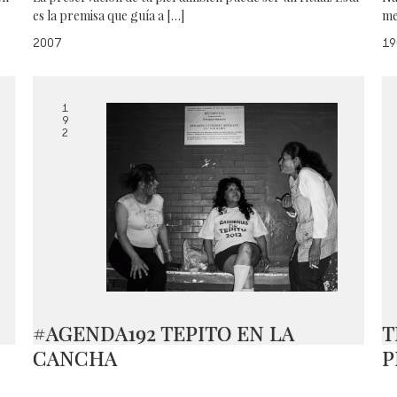
es la premisa que guía a […]
me
2007
19
1
9
2
#AGENDA192 TEPITO EN LA
T
CANCHA
P