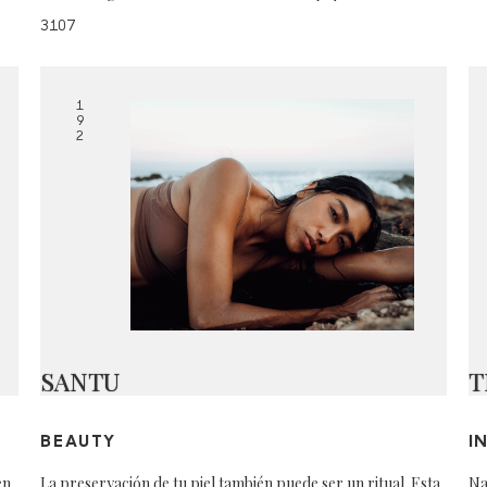
3107
1
9
2
SANTU
T
BEAUTY
I
en
La preservación de tu piel también puede ser un ritual. Esta
Na