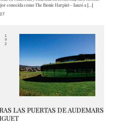
jor conocida como The Bionic Harpist— lanzó a […]
07
1
9
2
RAS LAS PUERTAS DE AUDEMARS
IGUET