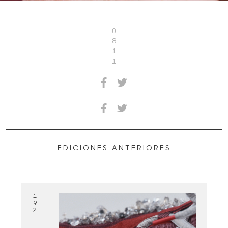
0
8
1
1
EDICIONES ANTERIORES
1
9
2