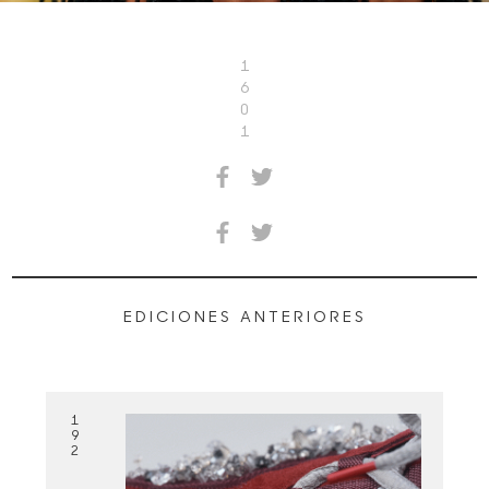
1
6
0
1
EDICIONES ANTERIORES
1
9
2