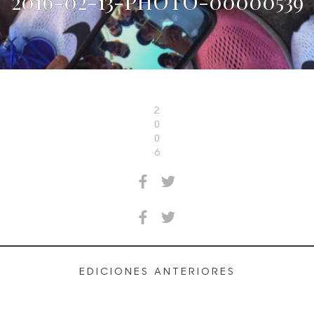
2016-02-13-PHOTO-00000539
2
0
0
6
EDICIONES ANTERIORES