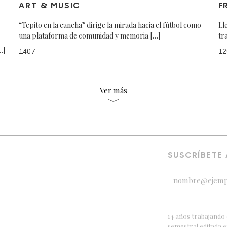
ART & MUSIC
F
“Tepito en la cancha” dirige la mirada hacia el fútbol como
Ll
una plataforma de comunidad y memoria […]
tr
…]
1407
12
Ver más
SUSCRÍBETE
14 años trabajando 
semestral editada 