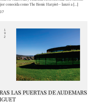
jor conocida como The Bionic Harpist— lanzó a […]
07
1
9
2
RAS LAS PUERTAS DE AUDEMARS
IGUET