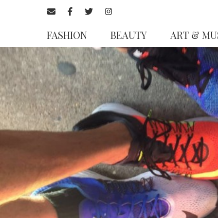
FASHION
BEAUTY
ART & MU