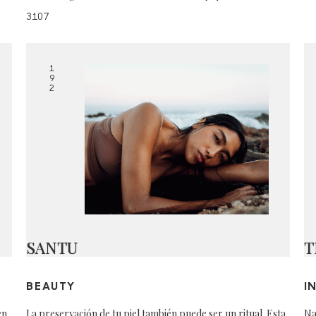
3107
1
9
2
SANTU
T
BEAUTY
I
en
La preservación de tu piel también puede ser un ritual. Esta
Na