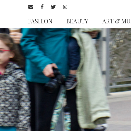
FASHION
BEAUTY
ART & MU