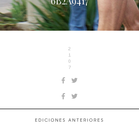
6B2A9417
2
1
0
7
EDICIONES ANTERIORES