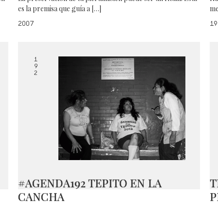
es la premisa que guía a […]
me
2007
19
1
9
2
#AGENDA192 TEPITO EN LA
T
CANCHA
P