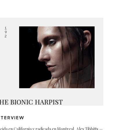
1
9
2
HE BIONIC HARPIST
NTERVIEW
cida en California y radicada en Montreal, Alex Tibbitts —