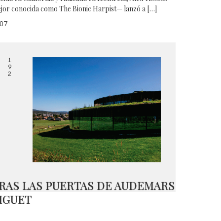
jor conocida como The Bionic Harpist— lanzó a […]
07
1
9
2
RAS LAS PUERTAS DE AUDEMARS
IGUET