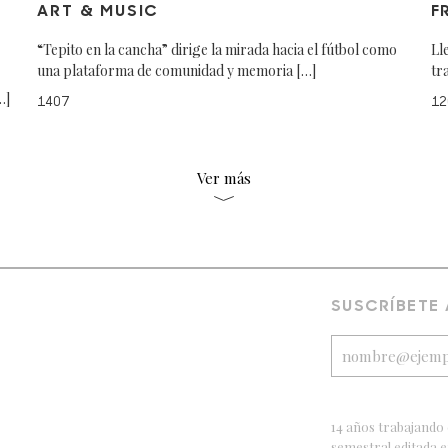
ART & MUSIC
F
“Tepito en la cancha” dirige la mirada hacia el fútbol como
Ll
una plataforma de comunidad y memoria […]
tr
…]
1407
12
Ver más
SUSCRÍBETE
14 años trabajando 
semestral editada 