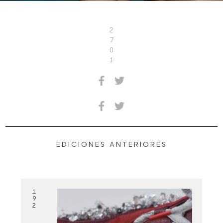
2
7
0
1
EDICIONES ANTERIORES
1
9
2