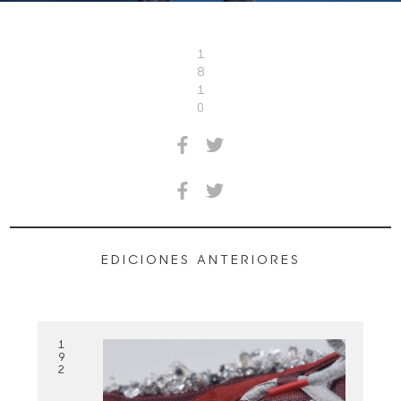
1
8
1
0
EDICIONES ANTERIORES
1
9
2