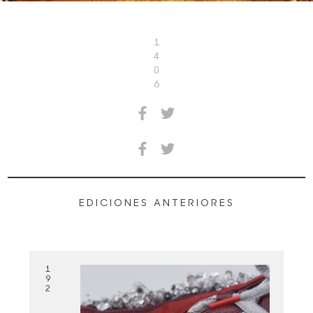
1
4
0
6
EDICIONES ANTERIORES
1
9
2