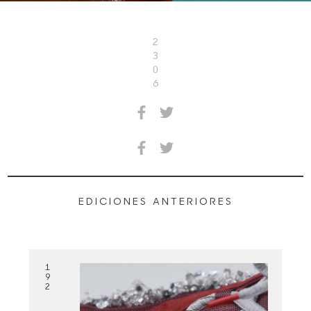
2
3
0
6
EDICIONES ANTERIORES
1
9
2