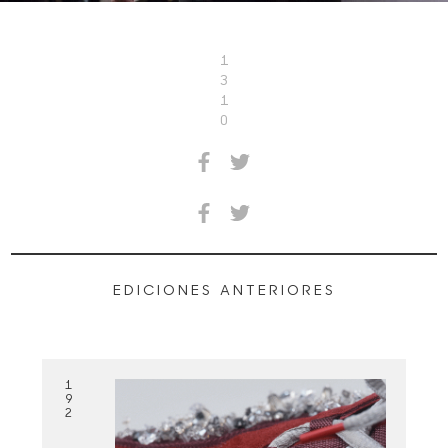
1
3
1
0
EDICIONES ANTERIORES
1
9
2