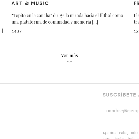
ART & MUSIC
F
“Tepito en la cancha” dirige la mirada hacia el fútbol como
Ll
una plataforma de comunidad y memoria […]
tr
…]
1407
12
Ver más
SUSCRÍBETE
14 años trabajando 
semestral editada 