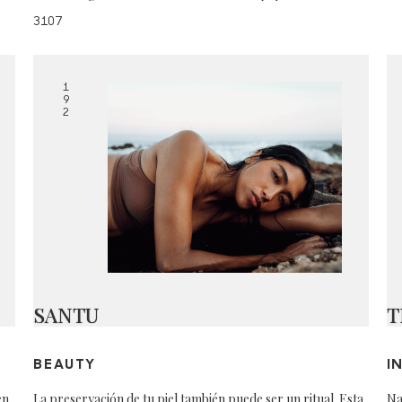
3107
1
9
2
SANTU
T
BEAUTY
I
en
La preservación de tu piel también puede ser un ritual. Esta
Na