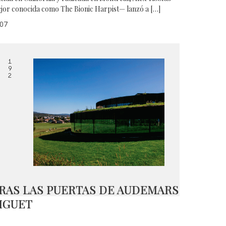
jor conocida como The Bionic Harpist— lanzó a […]
07
1
9
2
RAS LAS PUERTAS DE AUDEMARS
IGUET