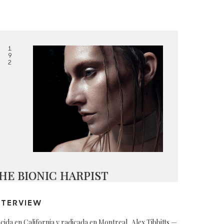
1
9
2
HE BIONIC HARPIST
NTERVIEW
cida en California y radicada en Montreal, Alex Tibbitts —