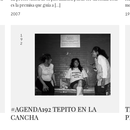
es la premisa que guía a […]
me
2007
19
1
9
2
#AGENDA192 TEPITO EN LA
T
CANCHA
P