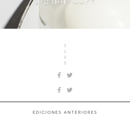
9V3A1012 COPY
3
1
0
5
EDICIONES ANTERIORES