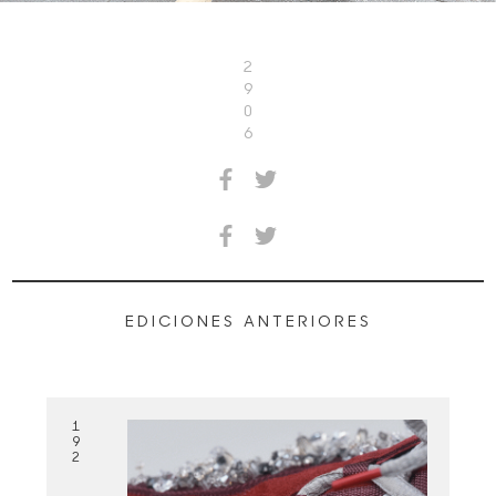
2
9
0
6
EDICIONES ANTERIORES
1
9
2