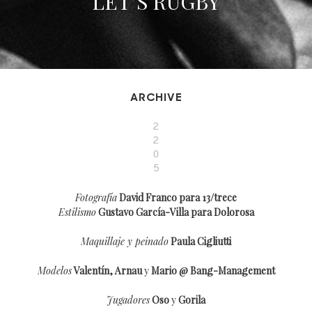
LET’S RUGBY
ARCHIVE
2
2
0
5
Fotografía
David Franco para 13/trece
Estilismo
Gustavo García-Villa para Dolorosa
Maquillaje y peinado
Paula Cigliutti
Modelos
Valentín, Arnau
y
Mario @ Bang-Management
Jugadores
Oso
y
Gorila