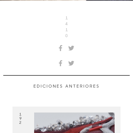
1
4
1
0
EDICIONES ANTERIORES
1
9
2