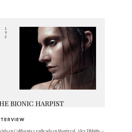
1
9
2
HE BIONIC HARPIST
NTERVIEW
cida en California y radicada en Montreal, Alex Tibbitts —