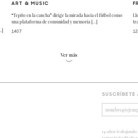
ART & MUSIC
F
“Tepito en la cancha” dirige la mirada hacia el fútbol como
Ll
una plataforma de comunidad y memoria […]
tr
…]
1407
12
Ver más
SUSCRÍBETE
14 años trabajando 
semestral editada 