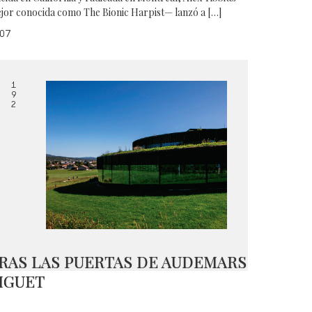
jor conocida como The Bionic Harpist— lanzó a […]
07
1
9
2
RAS LAS PUERTAS DE AUDEMARS
IGUET