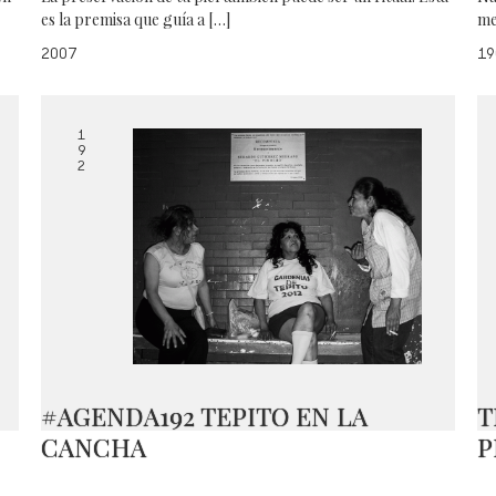
es la premisa que guía a […]
me
2007
19
1
9
2
#AGENDA192 TEPITO EN LA
T
CANCHA
P