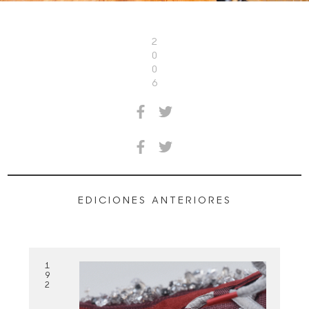
2
0
0
6
EDICIONES ANTERIORES
1
9
2