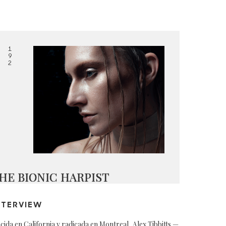
1
9
2
HE BIONIC HARPIST
NTERVIEW
cida en California y radicada en Montreal, Alex Tibbitts —