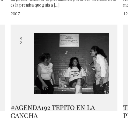
es la premisa que guía a […]
me
2007
19
1
9
2
#AGENDA192 TEPITO EN LA
T
CANCHA
P