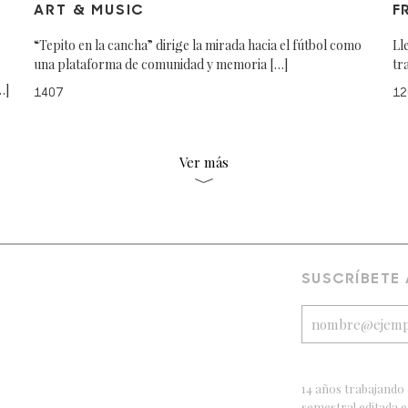
ART & MUSIC
F
“Tepito en la cancha” dirige la mirada hacia el fútbol como
Ll
una plataforma de comunidad y memoria […]
tr
…]
1407
12
Ver más
SUSCRÍBETE
14 años trabajando 
semestral editada 