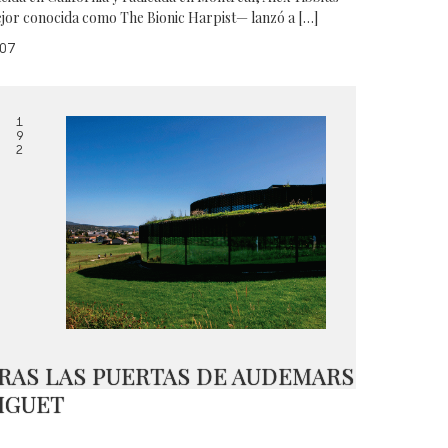
jor conocida como The Bionic Harpist— lanzó a […]
07
1
9
2
RAS LAS PUERTAS DE AUDEMARS
IGUET