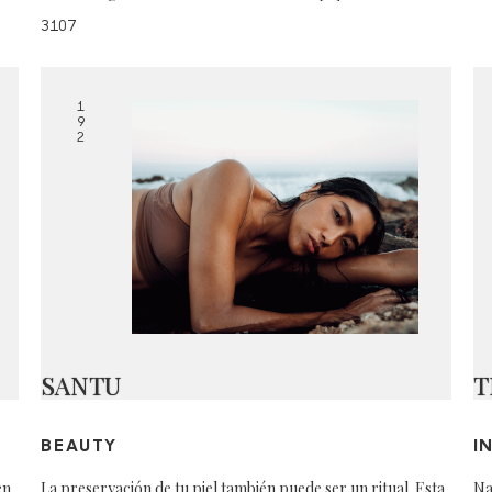
3107
1
9
2
SANTU
T
BEAUTY
I
en
La preservación de tu piel también puede ser un ritual. Esta
Na