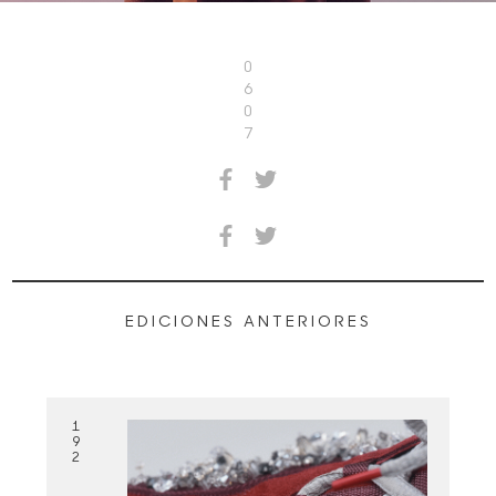
0
6
0
7
EDICIONES ANTERIORES
1
9
2