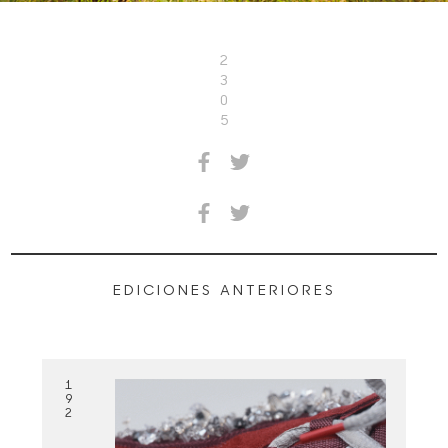
2
3
0
5
EDICIONES ANTERIORES
1
9
2